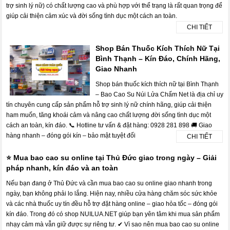
trợ sinh lý nữ) có chất lượng cao và phù hợp với thể trạng là rất quan trọng để
giúp cải thiện cảm xúc và đời sống tình dục một cách an toàn.
CHI TIẾT
Shop Bán Thuốc Kích Thích Nữ Tại
Bình Thạnh – Kín Đáo, Chính Hãng,
Giao Nhanh
Shop bán thuốc kích thích nữ tại Bình Thạnh
– Bao Cao Su Núi Lửa Chấm Net là địa chỉ uy
tín chuyên cung cấp sản phẩm hỗ trợ sinh lý nữ chính hãng, giúp cải thiện
ham muốn, tăng khoái cảm và nâng cao chất lượng đời sống tình dục một
cách an toàn, kín đáo. 📞 Hotline tư vấn & đặt hàng: 0928 281 898 🚚 Giao
hàng nhanh – đóng gói kín – bảo mật tuyệt đối
CHI TIẾT
⭐ Mua bao cao su online tại Thủ Đức giao trong ngày – Giải
pháp nhanh, kín đáo và an toàn
Nếu bạn đang ở Thủ Đức và cần mua bao cao su online giao nhanh trong
ngày, bạn không phải lo lắng. Hiện nay, nhiều cửa hàng chăm sóc sức khỏe
và các nhà thuốc uy tín đều hỗ trợ đặt hàng online – giao hỏa tốc – đóng gói
kín đáo. Trong đó có shop NUILUA.NET giúp bạn yên tâm khi mua sản phẩm
nhạy cảm mà vẫn giữ được sự riêng tư. ✔ Vì sao nên mua bao cao su online