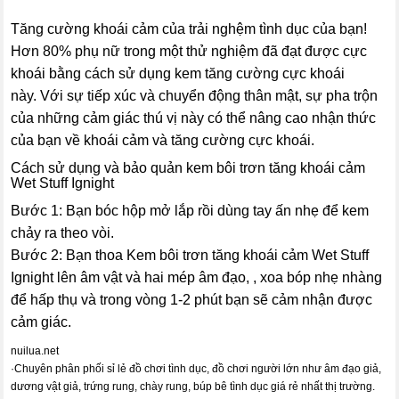
Tăng cường khoái cảm của trải nghệm tình dục của bạn!
Hơn 80% phụ nữ trong một thử nghiệm đã đạt được cực
khoái bằng cách sử dụng kem tăng cường cực khoái
này. Với sự tiếp xúc và chuyển động thân mật, sự pha trộn
của những cảm giác thú vị này có thể nâng cao nhận thức
của bạn về khoái cảm và tăng cường cực khoái.
Cách sử dụng và bảo quản kem bôi trơn tăng khoái cảm
Wet Stuff Ignight
Bước 1: Bạn bóc hộp mở lắp rồi dùng tay ấn nhẹ để kem
chảy ra theo vòi.
Bước 2: Bạn thoa Kem bôi trơn tăng khoái cảm Wet Stuff
Ignight lên âm vật và hai mép âm đạo, , xoa bóp nhẹ nhàng
để hấp thụ và trong vòng 1-2 phút bạn sẽ cảm nhận được
cảm giác.
nuilua.net
·
Chuyên phân phối sỉ lẻ đồ chơi tình dục, đồ chơi người lớn như âm đạo giả,
dương vật giả, trứng rung, chày rung, búp bê tình dục giá rẻ nhất thị trường.