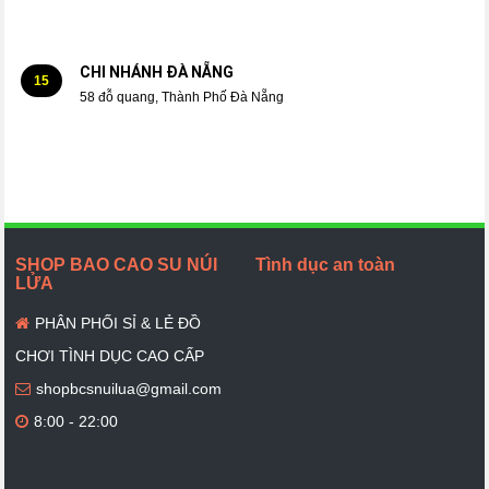
CHI NHÁNH ĐÀ NẴNG
15
58 đỗ quang, Thành Phố Đà Nẵng
SHOP BAO CAO SU NÚI
Tình dục an toàn
LỬA
PHÂN PHỐI SỈ & LẺ ĐỒ
CHƠI TÌNH DỤC CAO CẤP
shopbcsnuilua@gmail.com
8:00 - 22:00