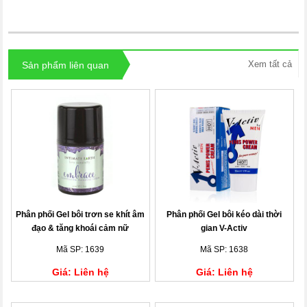
Xem tất cả
Sản phẩm liên quan
Phân phối Gel bôi trơn se khít âm
Phân phối Gel bôi kéo dài thời
đạo & tăng khoái cảm nữ
gian V-Activ
Embrace
Mã SP: 1639
Mã SP: 1638
Giá: Liên hệ
Giá: Liên hệ