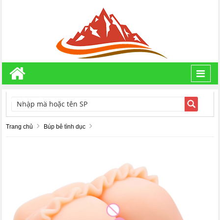
Toggl
navig
TÌM KIẾM
Trang chủ
Búp bê tình dục