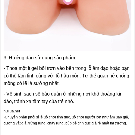
3. Hướng dẫn sử dụng sản phẩm:
- Thoa một ít gel bôi trơn vào bên trong lỗ âm đạo hoặc bạn
có thể làm tình cùng với lỗ hậu môn. Tư thế quan hệ chổng
mông có lẽ là sướng nhất.
- Vệ sinh sạch sẽ bảo quản ở những nơi khô thoáng kín
đáo, tránh xa tầm tay của trẻ nhỏ.
nuilua.net
·
Chuyên phân phối sỉ lẻ đồ chơi tình dục, đồ chơi người lớn như âm đạo giả,
dương vật giả, trứng rung, chày rung, búp bê tình dục giá rẻ nhất thị trường.