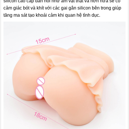
silicon cao cấp đàn hồi như âm vật thật và hơn nữa sẽ có
cảm giác bót và khít với các gai gân silicon bên trong giúp
tăng ma sát tạo khoái cảm khi quan hệ tình dục.