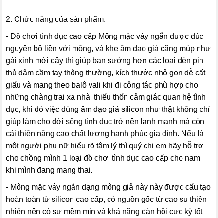
2. Chức năng của sản phẩm:
- Đồ chơi tình dục cao cấp Mông mặc váy ngắn được đúc
nguyên bộ liền với mông, và khe âm đạo giả căng múp như
gái xinh mới dậy thì giúp bạn sướng hơn các loại đèn pin
thủ dâm cầm tay thông thường, kích thước nhỏ gọn dễ cất
giấu và mang theo balô vali khi đi công tác phù hợp cho
những chàng trai xa nhà, thiếu thốn cảm giác quan hệ tình
dục, khi đó việc dùng âm đạo giả silicon như thật không chỉ
giúp làm cho đời sống tình dục trở nên lạnh mạnh mà còn
cải thiện nâng cao chất lượng hạnh phúc gia đình. Nếu là
một người phụ nữ hiểu rõ tâm lý thì quý chị em hãy hỗ trợ
cho chồng mình 1 loại đồ chơi tình dục cao cấp cho nam
khi mình đang mang thai.
- Mông mặc váy ngắn dạng mông giả này này được cấu tạo
hoàn toàn từ silicon cao cấp, có nguồn gốc từ cao su thiên
nhiên nên có sự mềm mịn và khả năng đàn hồi cực kỳ tốt