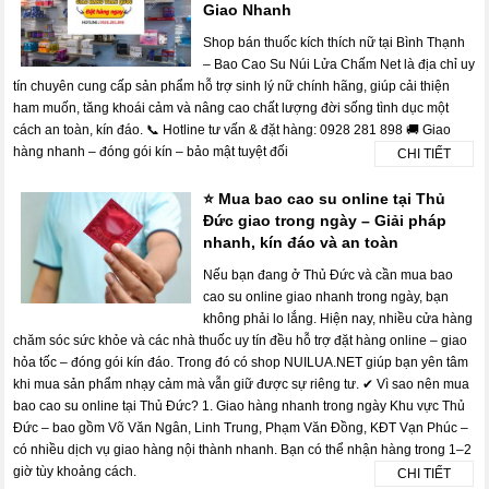
Giao Nhanh
Shop bán thuốc kích thích nữ tại Bình Thạnh
– Bao Cao Su Núi Lửa Chấm Net là địa chỉ uy
tín chuyên cung cấp sản phẩm hỗ trợ sinh lý nữ chính hãng, giúp cải thiện
ham muốn, tăng khoái cảm và nâng cao chất lượng đời sống tình dục một
cách an toàn, kín đáo. 📞 Hotline tư vấn & đặt hàng: 0928 281 898 🚚 Giao
hàng nhanh – đóng gói kín – bảo mật tuyệt đối
CHI TIẾT
⭐ Mua bao cao su online tại Thủ
Đức giao trong ngày – Giải pháp
nhanh, kín đáo và an toàn
Nếu bạn đang ở Thủ Đức và cần mua bao
cao su online giao nhanh trong ngày, bạn
không phải lo lắng. Hiện nay, nhiều cửa hàng
chăm sóc sức khỏe và các nhà thuốc uy tín đều hỗ trợ đặt hàng online – giao
hỏa tốc – đóng gói kín đáo. Trong đó có shop NUILUA.NET giúp bạn yên tâm
khi mua sản phẩm nhạy cảm mà vẫn giữ được sự riêng tư. ✔ Vì sao nên mua
bao cao su online tại Thủ Đức? 1. Giao hàng nhanh trong ngày Khu vực Thủ
Đức – bao gồm Võ Văn Ngân, Linh Trung, Phạm Văn Đồng, KĐT Vạn Phúc –
có nhiều dịch vụ giao hàng nội thành nhanh. Bạn có thể nhận hàng trong 1–2
giờ tùy khoảng cách.
CHI TIẾT