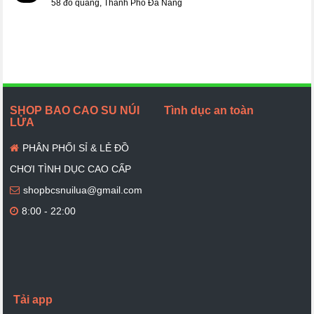
58 đỗ quang, Thành Phố Đà Nẵng
SHOP BAO CAO SU NÚI
Tình dục an toàn
LỬA
PHÂN PHỐI SỈ & LẺ ĐỒ
CHƠI TÌNH DỤC CAO CẤP
shopbcsnuilua@gmail.com
8:00 - 22:00
Tải app