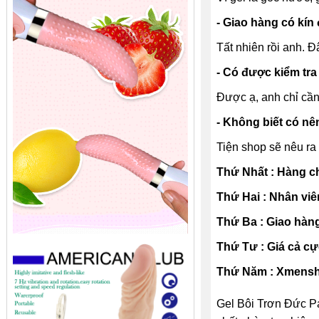
- Giao hàng có kí
Tất nhiên rồi anh. 
- Có được kiểm tra
Được ạ, anh chỉ cần
- Không biết có nê
Tiện shop sẽ nêu r
Thứ Nhất : Hàng ch
Thứ Hai : Nhân viê
Thứ Ba : Giao hàng
Thứ Tư : Giá cả cự
Thứ Năm : Xmensho
Gel Bôi Trơn Đức Pa