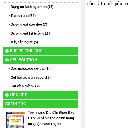
đôi có 1 cuộc yêu m
Dụng cụ kích hậu môn (
11
)
Trứng rung (
36
)
Dương vật dây đeo (
7
)
Dương vật hít tường (
19
)
Máy tập ngực (
5
)
BÚP BÊ TÌNH DỤC
GEL BÔI TRƠN
Dầu massage cơ thể (
1
)
Gel bôi trơn tình dục (
13
)
Gel kích thích (
12
)
LIÊN KẾT
TIN TỨC
Top những Địa Chỉ Shop Bao
Cao Su bán hàng chính hãng
tại Quận Bình Thạnh