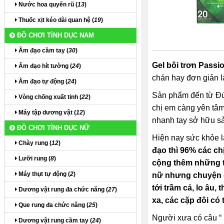
Nước hoa quyến rũ (
13
)
Thuốc xịt kéo dài quan hệ (
19
)
ĐỒ CHƠI TÌNH DỤC NAM
Âm đạo cầm tay (
30
)
Gel bôi trơn Passi
Âm đạo hít tường (
24
)
chán hay đơn giản l
Âm đạo tự động (
24
)
Sản phẩm đến từ Đức
Vòng chống xuất tinh (
22
)
chị em càng yên tâm
Máy tập dương vật (
12
)
nhanh tay sở hữu s
ĐỒ CHƠI TÌNH DỤC NỮ
Hiện nay sức khỏe là
Chày rung (
12
)
đạo thì 96% các ch
Lưỡi rung (
8
)
cộng thêm những t
Máy thụt tự động (
2
)
nữ nhưng chuyện ch
tới trầm cả, lo âu
Dương vật rung đa chức năng (
27
)
xa, các cặp đôi có 
Que rung đa chức năng (
25
)
Người xưa có câu “
Dương vật rung cầm tay (
24
)