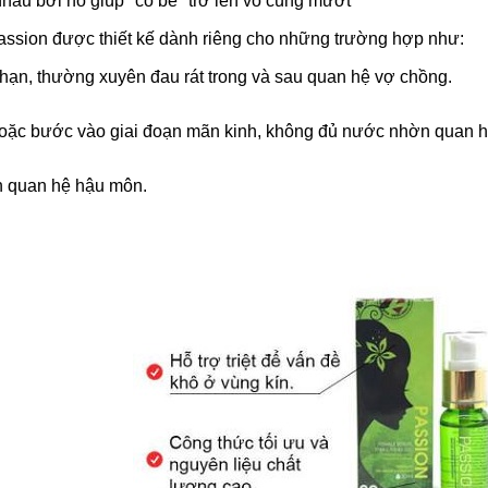
nhau bởi nó giúp "cô bé" trở lên vô cùng mướt
assion được thiết kế dành riêng cho những trường hợp như:
 hạn, thường xuyên đau rát trong và sau quan hệ vợ chồng.
hoặc bước vào giai đoạn mãn kinh, không đủ nước nhờn quan h
ch quan hệ hậu môn.