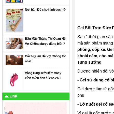
Nơi bán Đồ chơi tình dục nữ
Gel Bôi Trơn Đức 
Sau 1 thời gian sản
Bầu Mấy Tháng Thì Quan Hệ
mà sản phẩm mang 
Vợ Chồng được đáng biết ?
phòng, cốp xe. Gel
khoái cảm, cho mà
Cách Quan Hệ Vợ Chồng tốt
nhất
sung sướng
Đương nhiên đối với
Vòng rung lưỡi liếm xoay
kích thích tình ái cho cả 2
- Gel sử dụng có b
Gel được làm từ gốc
phụ
LINK
- Lỡ nuốt gel có s
Vì gel là gốc nước,