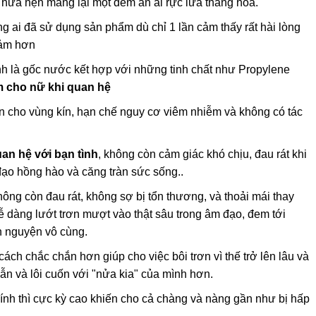
, hứa hẹn mang lại một đêm ân ái rực lửa thăng hoa.
 ai đã sử dụng sản phẩm dù chỉ 1 lần cảm thấy rất hài lòng
cảm hơn
h là gốc nước kết hợp với những tinh chất như Propylene
ảm cho nữ khi quan hệ
àn cho vùng kín, hạn chế nguy cơ viêm nhiễm và không có tác
uan hệ với bạn tình
, không còn cảm giác khó chịu, đau rát khi
 đạo hồng hào và căng tràn sức sống..
ng còn đau rát, không sợ bị tổn thương, và thoải mái thay
dễ dàng lướt trơn mượt vào thật sâu trong âm đạo, đem tới
n nguyện vô cùng.
ch chắc chắn hơn giúp cho việc bôi trơn vì thế trở lên lâu và
n và lôi cuốn với "nửa kia" của mình hơn.
ính thì cực kỳ cao khiến cho cả chàng và nàng gần như bị hấp