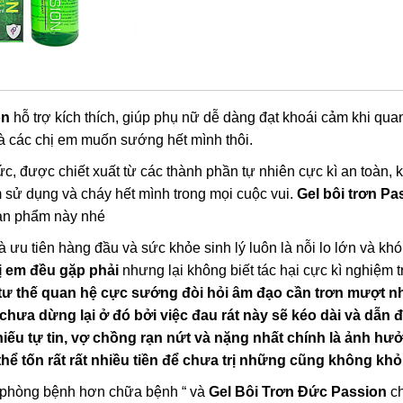
on
hỗ trợ kích thích, giúp phụ nữ dễ dàng đạt khoái cảm khi qu
à các chị em muốn sướng hết mình thôi.
, được chiết xuất từ các thành phần tự nhiên cực kì an toàn, 
 sử dụng và cháy hết mình trong mọi cuộc vui.
Gel bôi trơn P
ản phẩm này nhé
 ưu tiên hàng đầu và sức khỏe sinh lý luôn là nỗi lo lớn và kh
ị em đều gặp phải
nhưng lại không biết tác hại cực kì nghiệm t
ư thế quan hệ cực sướng đòi hỏi âm đạo cần trơn mượt nhấ
ưa dừng lại ở đó bởi việc đau rát này sẽ kéo dài và dẫn 
, thiếu tự tin, vợ chồng rạn nứt và nặng nhất chính là ảnh 
thể tốn rất rất nhiều tiền để chưa trị những cũng không khỏ
 phòng bệnh hơn chữa bệnh “ và
Gel Bôi Trơn Đức Passion
ch