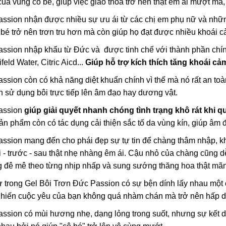
của vùng cô bé, giúp việc giao thoa trở nên thật êm ái mượt mà
ssion nhận được nhiều sự ưu ái từ các chị em phụ nữ và những
ô bé trở nên trơn tru hơn mà còn giúp họ đạt được nhiều khoái 
ssion nhập khẩu từ Đức và được tinh chế với thành phần chín
feld Water, Citric Aicd...
Giúp hỗ trợ kích thích tăng khoái c
ssion còn có khả năng diệt khuẩn chính vì thế mà nó rất an to
 sử dụng bôi trực tiếp lên âm đạo hay dương vật.
assion
giúp giải quyết nhanh chóng tình trạng khô rát khi q
Sản phẩm còn có tác dụng cải thiện sắc tố da vùng kín, giúp âm
ssion mang đến cho phái đẹp sự tự tin để chàng thâm nhập, khô
ới - trước - sau thật nhẹ nhàng êm ái. Cậu nhỏ của chàng cũng 
g đê mê theo từng nhịp nhấp và sung sướng thăng hoa thật mã
 trong Gel Bôi Trơn Đức Passion có sự bện dính lấy nhau một cá
Khiến cuộc yêu của bạn không quá nhàm chán mà trở nên hấp dẫ
ssion có mùi hương nhẹ, dạng lỏng trong suốt, nhưng sự kết d