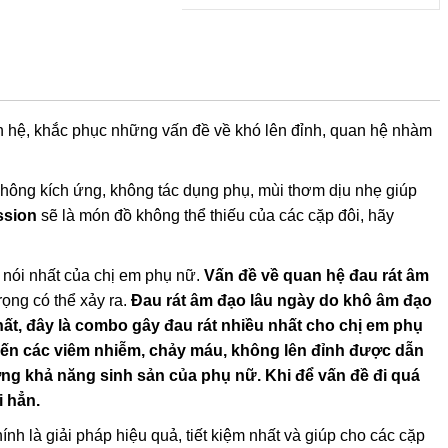
an hệ, khắc phục những vấn đề về khó lên đỉnh, quan hệ nhàm
không kích ứng, không tác dụng phụ, mùi thơm dịu nhẹ giúp
assion
sẽ là món đồ không thể thiếu của các cặp đôi, hãy
ó nói nhất của chị em phụ nữ.
Vấn đề về quan hệ đau rát âm
rọng có thể xảy ra.
Đau rát âm đạo lâu ngày do khô âm đạo
t, đây là combo gây đau rát nhiều nhất cho chị em phụ
đến các viêm nhiễm, chảy máu, không lên đỉnh được dẫn
hưởng khả năng sinh sản của phụ nữ. Khi để vấn đề đi quá
i hẳn.
ính là giải pháp hiệu quả, tiết kiệm nhất và giúp cho các cặp