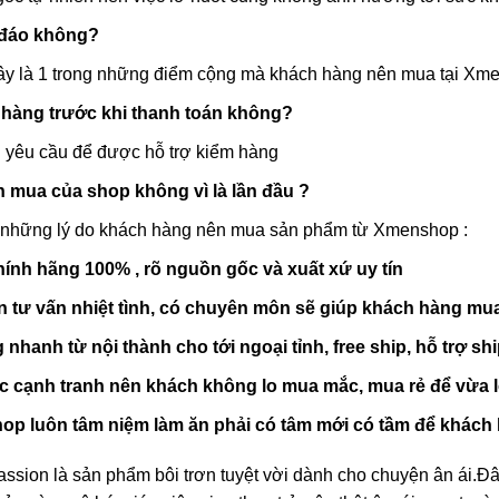
n đáo không?
Đây là 1 trong những điểm cộng mà khách hàng nên mua tại Xm
 hàng trước khi thanh toán không?
 yêu cầu để được hỗ trợ kiểm hàng
n mua của shop không vì là lần đầu ?
a những lý do khách hàng nên mua sản phẩm từ Xmenshop :
ính hãng 100% , rõ nguồn gốc và xuất xứ uy tín
n tư vấn nhiệt tình, có chuyên môn sẽ giúp khách hàng mu
 nhanh từ nội thành cho tới ngoại tỉnh, free ship, hỗ trợ s
c cạnh tranh nên khách không lo mua mắc, mua rẻ để vừa l
p luôn tâm niệm làm ăn phải có tâm mới có tầm để khách 
ssion là sản phẩm bôi trơn tuyệt vời dành cho chuyện ân ái.Đâ