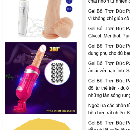
chất nhờn tự nhiên 
Gel Bôi Trơn Đức Pa
vì không chỉ giúp c
Gel Bôi Trơn Đức Pa
Glycol, Menthol, Puri
Gel Bôi Trơn Đức Pa
dụng phụ cho dù bạn
Gel Bôi Trơn Đức P
ân ái với bạn tình. 
Gel Bôi Trơn Đức Pa
đổi tư thế trên - dư
những làn sóng run
Ngoài ra các phần tử
bền hơn rất nhiều. 
Gel Bôi Trơn Đức Pa