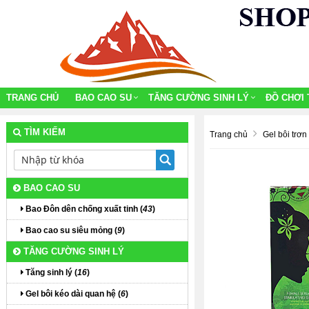
TRANG CHỦ
BAO CAO SU
TĂNG CƯỜNG SINH LÝ
ĐỒ CHƠI 
TÌM KIẾM
Trang chủ
Gel bôi trơn
BAO CAO SU
Bao Đôn dên chống xuất tinh (
43
)
Bao cao su siêu mỏng (
9
)
TĂNG CƯỜNG SINH LÝ
Tăng sinh lý (
16
)
Gel bôi kéo dài quan hệ (
6
)