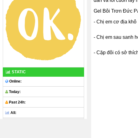
dẫn và lôi cuốn lấy 
Gel Bôi Trơn Đức P
- Chị em cơ địa khô
- Chị em sau sanh 
- Cặp đôi có sở thí
STATIC
Online:
Today:
Past 24h:
All: