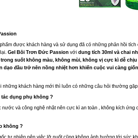
Passion
 phẩm được khách hàng và sử dụng đã có những phản hồi tích 
lại.
Gel Bôi Trơn Đức Passion
với
dung tích 30ml và chai nh
 trong suốt không màu, không mùi, không vị cực kì dễ chị
n dạo đầu trở nên nồng nhiệt hơn khiến cuộc vui càng giố
 những khách hàng mới thì luôn có những câu hỏi thường gặp 
ị tác dụng phụ không ?
 nước và công nghệ nhật nên cực kì an toàn , không kích ứng
ao không ?
 gốc tự nhiên nên việc lỡ nuốt cũng không ảnh hưởng tới sức 