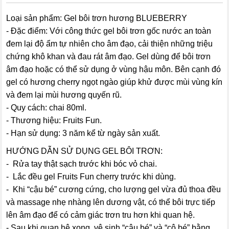
Loại sản phẩm: Gel bôi trơn hương BLUEBERRY
- Đặc điểm: Với công thức gel bôi trơn gốc nước an toàn
đem lại độ ẩm tự nhiên cho âm đạo, cải thiện những triệu
chứng khô khan và đau rát âm đạo. Gel dùng để bôi trơn
âm đạo hoặc có thể sử dụng ở vùng hậu môn. Bên cạnh đó
gel có hương cherry ngọt ngào giúp khử được mùi vùng kín
và đem lại mùi hương quyến rũ.
- Quy cách: chai 80ml.
- Thương hiệu: Fruits Fun.
- Hạn sử dụng: 3 năm kể từ ngày sản xuất.
HƯỚNG DẪN SỬ DỤNG GEL BÔI TRƠN:
- Rửa tay thật sạch trước khi bóc vỏ chai.
- Lắc đều gel Fruits Fun cherry trước khi dùng.
- Khi “cậu bé” cương cứng, cho lượng gel vừa đủ thoa đều
và massage nhẹ nhàng lên dương vật, có thể bôi trực tiếp
lên âm đạo để có cảm giác trơn tru hơn khi quan hệ.
- Sau khi quan hệ xong, vệ sinh “cậu bé” và “cô bé” bằng