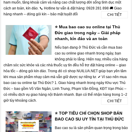
ham muốn, tăng khoái cảm và nâng cao chất lượng đời sống tình dục một
cách an toàn, kín đáo. 📞 Hotline tư vấn & đặt hàng: 0928 281 898 🚚 Giao
hàng nhanh – đóng gói kín – bảo mật tuyệt đối
CHI TIẾT
⭐ Mua bao cao su online tại Thủ
Đức giao trong ngày – Giải pháp
nhanh, kín đáo và an toàn
Nếu bạn đang ở Thủ Đức và cần mua bao
cao su online giao nhanh trong ngày, bạn
không phải lo lắng. Hiện nay, nhiều cửa hàng
chăm sóc sức khỏe và các nhà thuốc uy tín đều hỗ trợ đặt hàng online – giao
hỏa tốc – đóng gói kín đáo. Trong đó có shop NUILUA.NET giúp bạn yên tâm
khi mua sản phẩm nhạy cảm mà vẫn giữ được sự riêng tư. ✔ Vì sao nên mua
bao cao su online tại Thủ Đức? 1. Giao hàng nhanh trong ngày Khu vực Thủ
Đức – bao gồm Võ Văn Ngân, Linh Trung, Phạm Văn Đồng, KĐT Vạn Phúc –
có nhiều dịch vụ giao hàng nội thành nhanh. Bạn có thể nhận hàng trong 1–2
giờ tùy khoảng cách.
CHI TIẾT
⭐ TOP TIÊU CHÍ CHỌN SHOP BÁN
BAO CAO SU UY TÍN TẠI THỦ ĐỨC
Bao cao su là sản phẩm quan trọng trong bảo