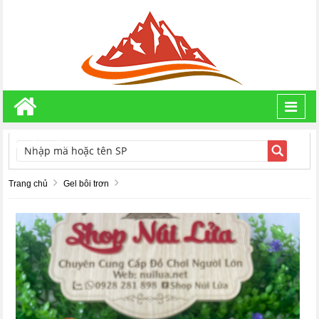
Toggl
navig
TÌM KIẾM
Trang chủ
Gel bôi trơn