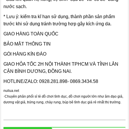
nước sạch.
* Lưu ý:
kiểm tra kĩ hạn sử dụng, thành phần sản phẩm
trước khi sử dụng tránh trường hợp gây kích ứng da.
GIAO HÀNG TOÀN QUỐC
BẢO MẬT THÔNG TIN
GÓI HÀNG KÍN ĐÁO
GIAO HỎA TỐC 2H NỘI THÀNH TPHCM VÀ TỈNH LÂN
CẬN BÌNH DƯƠNG, ĐỒNG NAI.
HOTLINE/ZALO: 0928.281.898- 0869.3434.58
nuilua.net
·
Chuyên phân phối sỉ lẻ đồ chơi tình dục, đồ chơi người lớn như âm đạo giả,
dương vật giả, trứng rung, chày rung, búp bê tình dục giá rẻ nhất thị trường.